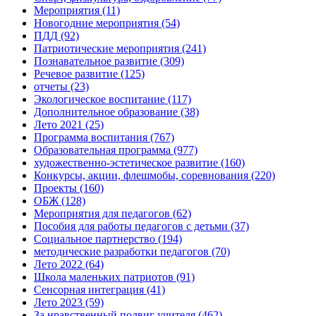
Мероприятия
(11)
Новогодние мероприятия
(54)
ПДД
(92)
Патриотические мероприятия
(241)
Познавательное развитие
(309)
Речевое развитие
(125)
отчеты
(23)
Экологическое воспитание
(117)
Дополнительное образование
(38)
Лето 2021
(25)
Программа воспитания
(767)
Образовательная программа
(977)
художественно-эстетическое развитие
(160)
Конкурсы, акции, флешмобы, соревнования
(220)
Проекты
(160)
ОБЖ
(128)
Мероприятия для педагогов
(62)
Пособия для работы педагогов с детьми
(37)
Социальное партнерство
(194)
методические разработки педагогов
(70)
Лето 2022
(64)
Школа маленьких патриотов
(91)
Сенсорная интеграция
(41)
Лето 2023
(59)
За нравственный подвиг учителя
(462)