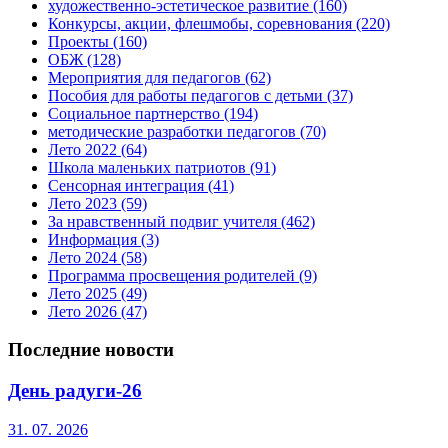
художественно-эстетическое развитие
(160)
Конкурсы, акции, флешмобы, соревнования
(220)
Проекты
(160)
ОБЖ
(128)
Мероприятия для педагогов
(62)
Пособия для работы педагогов с детьми
(37)
Социальное партнерство
(194)
методические разработки педагогов
(70)
Лето 2022
(64)
Школа маленьких патриотов
(91)
Сенсорная интеграция
(41)
Лето 2023
(59)
За нравственный подвиг учителя
(462)
Информация
(3)
Лето 2024
(58)
Программа просвещения родителей
(9)
Лето 2025
(49)
Лето 2026
(47)
Последние новости
День радуги-26
31. 07. 2026