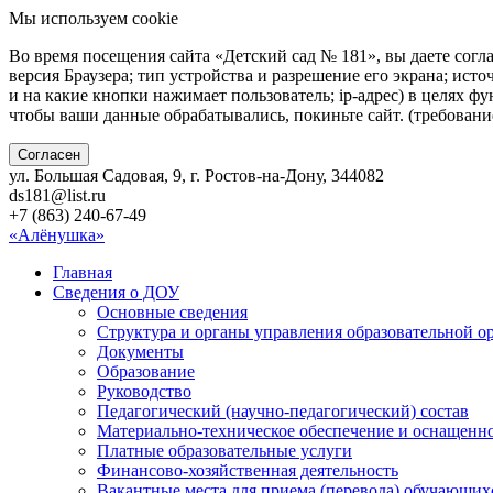
Мы используем cookie
Во время посещения сайта «Детский сад № 181», вы даете согл
версия Браузера; тип устройства и разрешение его экрана; исто
и на какие кнопки нажимает пользователь; ip-адрес) в целях ф
чтобы ваши данные обрабатывались, покиньте сайт. (требован
Согласен
ул. Большая Садовая, 9, г. Ростов-на-Дону, 344082
ds181@list.ru
+7 (863) 240-67-49
«Алёнушка»
Главная
Сведения о ДОУ
Основные сведения
Структура и органы управления образовательной о
Документы
Образование
Руководство
Педагогический (научно-педагогический) состав
Материально-техническое обеспечение и оснащенно
Платные образовательные услуги
Финансово-хозяйственная деятельность
Вакантные места для приема (перевода) обучающих