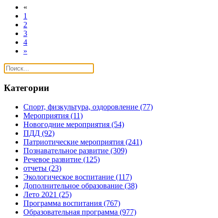
«
1
2
3
4
»
Категории
Спорт, физкультура, оздоровление
(77)
Мероприятия
(11)
Новогодние мероприятия
(54)
ПДД
(92)
Патриотические мероприятия
(241)
Познавательное развитие
(309)
Речевое развитие
(125)
отчеты
(23)
Экологическое воспитание
(117)
Дополнительное образование
(38)
Лето 2021
(25)
Программа воспитания
(767)
Образовательная программа
(977)