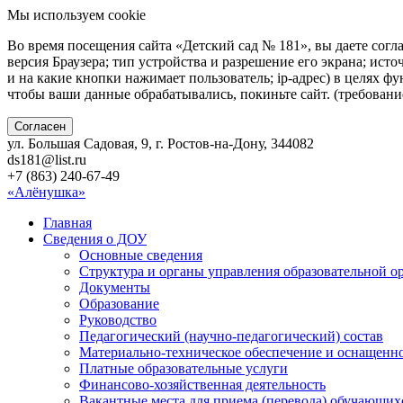
Мы используем cookie
Во время посещения сайта «Детский сад № 181», вы даете согл
версия Браузера; тип устройства и разрешение его экрана; исто
и на какие кнопки нажимает пользователь; ip-адрес) в целях ф
чтобы ваши данные обрабатывались, покиньте сайт. (требован
Согласен
ул. Большая Садовая, 9, г. Ростов-на-Дону, 344082
ds181@list.ru
+7 (863) 240-67-49
«Алёнушка»
Главная
Сведения о ДОУ
Основные сведения
Структура и органы управления образовательной о
Документы
Образование
Руководство
Педагогический (научно-педагогический) состав
Материально-техническое обеспечение и оснащенно
Платные образовательные услуги
Финансово-хозяйственная деятельность
Вакантные места для приема (перевода) обучающих