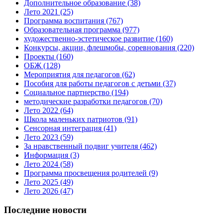
Дополнительное образование
(38)
Лето 2021
(25)
Программа воспитания
(767)
Образовательная программа
(977)
художественно-эстетическое развитие
(160)
Конкурсы, акции, флешмобы, соревнования
(220)
Проекты
(160)
ОБЖ
(128)
Мероприятия для педагогов
(62)
Пособия для работы педагогов с детьми
(37)
Социальное партнерство
(194)
методические разработки педагогов
(70)
Лето 2022
(64)
Школа маленьких патриотов
(91)
Сенсорная интеграция
(41)
Лето 2023
(59)
За нравственный подвиг учителя
(462)
Информация
(3)
Лето 2024
(58)
Программа просвещения родителей
(9)
Лето 2025
(49)
Лето 2026
(47)
Последние новости