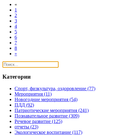
«
1
2
3
4
5
6
7
8
»
Категории
Спорт, физкультура, оздоровление
(77)
Мероприятия
(11)
Новогодние мероприятия
(54)
ПДД
(92)
Патриотические мероприятия
(241)
Познавательное развитие
(309)
Речевое развитие
(125)
отчеты
(23)
Экологическое воспитание
(117)