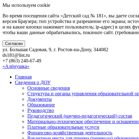
Мы используем cookie
Во время посещения сайта «Детский сад № 181», вы даете согл
версия Браузера; тип устройства и разрешение его экрана; исто
и на какие кнопки нажимает пользователь; ip-адрес) в целях ф
чтобы ваши данные обрабатывались, покиньте сайт. (требован
Согласен
ул. Большая Садовая, 9, г. Ростов-на-Дону, 344082
ds181@list.ru
+7 (863) 240-67-49
«Алёнушка»
Главная
Сведения о ДОУ
Основные сведения
Структура и органы управления образовательной о
Документы
Образование
Руководство
Педагогический (научно-педагогический) состав
Материально-техническое обеспечение и оснащенно
Платные образовательные услуги
Финансово-хозяйственная деятельность
Вакантные места для приема (перевода) обучающих