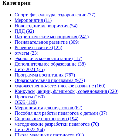
Категории
Спорт, физкультура, оздоровление
(77)
Мероприятия
(11)
Новогодние мероприятия
(54)
ПДД
(92)
Патриотические мероприятия
(241)
Познавательное развитие
(309)
Речевое развитие
(125)
отчеты
(23)
Экологическое воспитание
(117)
Дополнительное образование
(38)
Лето 2021
(25)
Программа воспитания
(767)
Образовательная программа
(977)
художественно-эстетическое развитие
(160)
Конкурсы, акции, флешмобы, соревнования
(220)
Проекты
(160)
ОБЖ
(128)
Мероприятия для педагогов
(62)
Пособия для работы педагогов с детьми
(37)
Социальное партнерство
(194)
методические разработки педагогов
(70)
Лето 2022
(64)
Школа маленьких патриотов
(91)