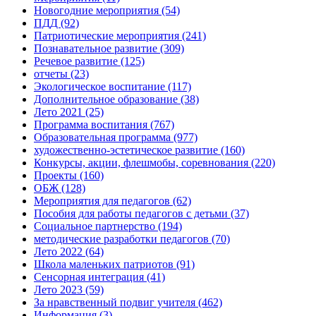
Новогодние мероприятия
(54)
ПДД
(92)
Патриотические мероприятия
(241)
Познавательное развитие
(309)
Речевое развитие
(125)
отчеты
(23)
Экологическое воспитание
(117)
Дополнительное образование
(38)
Лето 2021
(25)
Программа воспитания
(767)
Образовательная программа
(977)
художественно-эстетическое развитие
(160)
Конкурсы, акции, флешмобы, соревнования
(220)
Проекты
(160)
ОБЖ
(128)
Мероприятия для педагогов
(62)
Пособия для работы педагогов с детьми
(37)
Социальное партнерство
(194)
методические разработки педагогов
(70)
Лето 2022
(64)
Школа маленьких патриотов
(91)
Сенсорная интеграция
(41)
Лето 2023
(59)
За нравственный подвиг учителя
(462)
Информация
(3)