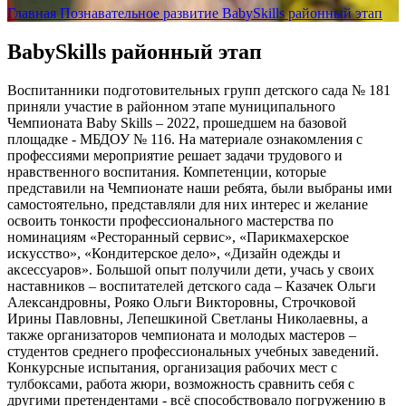
Главная
Познавательное развитие
BabySkills районный этап
BabySkills районный этап
Воспитанники подготовительных групп детского сада № 181
приняли участие в районном этапе муниципального
Чемпионата Baby Skills – 2022, прошедшем на базовой
площадке - МБДОУ № 116. На материале ознакомления с
профессиями мероприятие решает задачи трудового и
нравственного воспитания. Компетенции, которые
представили на Чемпионате наши ребята, были выбраны ими
самостоятельно, представляли для них интерес и желание
освоить тонкости профессионального мастерства по
номинациям «Ресторанный сервис», «Парикмахерское
искусство», «Кондитерское дело», «Дизайн одежды и
аксессуаров». Большой опыт получили дети, учась у своих
наставников – воспитателей детского сада – Казачек Ольги
Александровны, Рояко Ольги Викторовны, Строчковой
Ирины Павловны, Лепешкиной Светланы Николаевны, а
также организаторов чемпионата и молодых мастеров –
студентов среднего профессиональных учебных заведений.
Конкурсные испытания, организация рабочих мест с
тулбоксами, работа жюри, возможность сравнить себя с
другими претендентами - всё способствовало погружению в