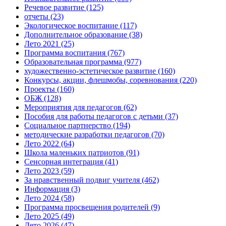
Речевое развитие
(125)
отчеты
(23)
Экологическое воспитание
(117)
Дополнительное образование
(38)
Лето 2021
(25)
Программа воспитания
(767)
Образовательная программа
(977)
художественно-эстетическое развитие
(160)
Конкурсы, акции, флешмобы, соревнования
(220)
Проекты
(160)
ОБЖ
(128)
Мероприятия для педагогов
(62)
Пособия для работы педагогов с детьми
(37)
Социальное партнерство
(194)
методические разработки педагогов
(70)
Лето 2022
(64)
Школа маленьких патриотов
(91)
Сенсорная интеграция
(41)
Лето 2023
(59)
За нравственный подвиг учителя
(462)
Информация
(3)
Лето 2024
(58)
Программа просвещения родителей
(9)
Лето 2025
(49)
Лето 2026
(47)