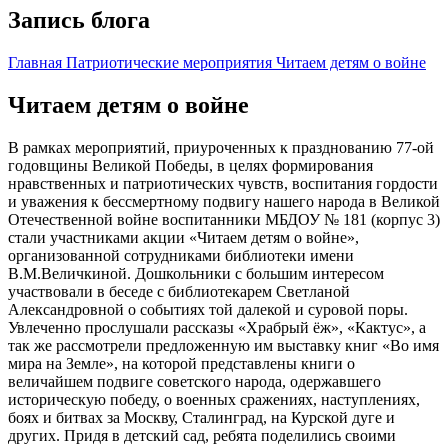
Запись блога
Главная
Патриотические мероприятия
Читаем детям о войне
Читаем детям о войне
В рамках мероприятий, приуроченных к празднованию 77-ой
годовщины Великой Победы, в целях формирования
нравственных и патриотических чувств, воспитания гордости
и уважения к бессмертному подвигу нашего народа в Великой
Отечественной войне воспитанники МБДОУ № 181 (корпус 3)
стали участниками акции
«Читаем детям о войне»,
организованной сотрудниками библиотеки имени
В.М.Величкиной. Дошкольники с большим интересом
участвовали в беседе с библиотекарем Светланой
Александровной о событиях той далекой и суровой поры.
Увлеченно прослушали рассказы «Храбрый ёж», «Кактус», а
так же рассмотрели предложенную им выставку книг «Во имя
мира на Земле», на которой представлены книги о
величайшем подвиге советского народа, одержавшего
историческую победу, о военных сражениях, наступлениях,
боях и битвах за Москву, Сталинград, на Курской дуге и
других. Придя в детский сад, ребята поделились своими