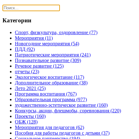
Категории
Спорт, физкультура, оздоровление
(77)
Мероприятия
(11)
Новогодние мероприятия
(54)
ПДД
(92)
Патриотические мероприятия
(241)
Познавательное развитие
(309)
Речевое развитие
(125)
отчеты
(23)
Экологическое воспитание
(117)
Дополнительное образование
(38)
Лето 2021
(25)
Программа воспитания
(767)
Образовательная программа
(977)
художественно-эстетическое развитие
(160)
Конкурсы, акции, флешмобы, соревнования
(220)
Проекты
(160)
ОБЖ
(128)
Мероприятия для педагогов
(62)
Пособия для работы педагогов с детьми
(37)
Социальное партнерство
(194)