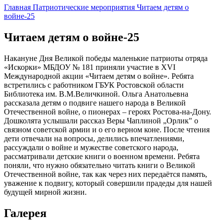
Главная
Патриотические мероприятия
Читаем детям о
войне-25
Читаем детям о войне-25
Накануне Дня Великой победы маленькие патриоты отряда
«Искорки» МБДОУ № 181 приняли участие в XVI
Международной акции «Читаем детям о войне». Ребята
встретились с работником ГБУК Ростовской области
Библиотека им. В.М.Величкиной. Ольга Анатольевна
рассказала детям о подвиге нашего народа в Великой
Отечественной войне, о пионерах – героях Ростова-на-Дону.
Дошколята услышали рассказ Веры Чаплиной „Орлик" о
связном советской армии и о его верном коне. После чтения
дети отвечали на вопросы, делились впечатлениями,
рассуждали о войне и мужестве советского народа,
рассматривали детские книги о военном времени. Ребята
поняли, что нужно обязательно читать книги о Великой
Отечественной войне, так как через них передаëтся память,
уважение к подвигу, который совершили прадеды для нашей
будущей мирной жизни.
Галерея