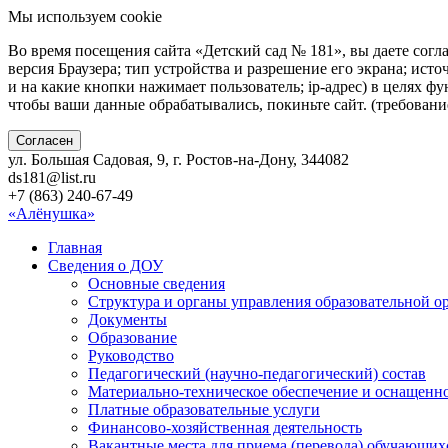
Мы используем cookie
Во время посещения сайта «Детский сад № 181», вы даете согл
версия Браузера; тип устройства и разрешение его экрана; исто
и на какие кнопки нажимает пользователь; ip-адрес) в целях ф
чтобы ваши данные обрабатывались, покиньте сайт. (требован
Согласен
ул. Большая Садовая, 9, г. Ростов-на-Дону, 344082
ds181@list.ru
+7 (863) 240-67-49
«Алёнушка»
Главная
Сведения о ДОУ
Основные сведения
Структура и органы управления образовательной о
Документы
Образование
Руководство
Педагогический (научно-педагогический) состав
Материально-техническое обеспечение и оснащенно
Платные образовательные услуги
Финансово-хозяйственная деятельность
Вакантные места для приема (перевода) обучающих