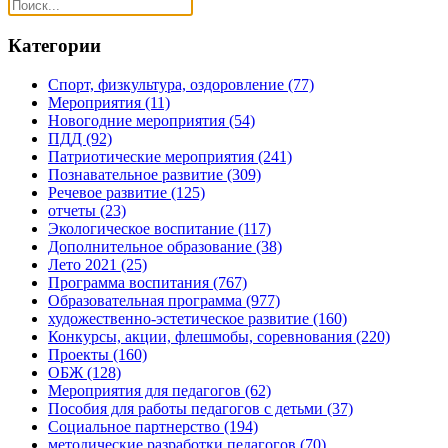
Категории
Спорт, физкультура, оздоровление
(77)
Мероприятия
(11)
Новогодние мероприятия
(54)
ПДД
(92)
Патриотические мероприятия
(241)
Познавательное развитие
(309)
Речевое развитие
(125)
отчеты
(23)
Экологическое воспитание
(117)
Дополнительное образование
(38)
Лето 2021
(25)
Программа воспитания
(767)
Образовательная программа
(977)
художественно-эстетическое развитие
(160)
Конкурсы, акции, флешмобы, соревнования
(220)
Проекты
(160)
ОБЖ
(128)
Мероприятия для педагогов
(62)
Пособия для работы педагогов с детьми
(37)
Социальное партнерство
(194)
методические разработки педагогов
(70)