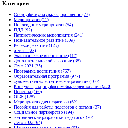
Категории
Спорт, физкультура, оздоровление
(77)
Мероприятия
(11)
Новогодние мероприятия
(54)
ПДД
(92)
Патриотические мероприятия
(241)
Познавательное развитие
(309)
Речевое развитие
(125)
отчеты
(23)
Экологическое воспитание
(117)
Дополнительное образование
(38)
Лето 2021
(25)
Программа воспитания
(767)
Образовательная программа
(977)
художественно-эстетическое развитие
(160)
Конкурсы, акции, флешмобы, соревнования
(220)
Проекты
(160)
ОБЖ
(128)
Мероприятия для педагогов
(62)
Пособия для работы педагогов с детьми
(37)
Социальное партнерство
(194)
методические разработки педагогов
(70)
Лето 2022
(64)
Школа маленьких патриотов
(91)