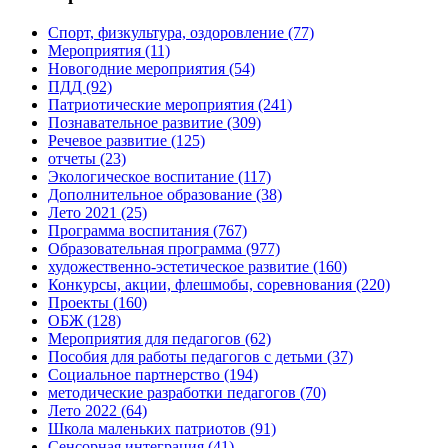
Спорт, физкультура, оздоровление
(77)
Мероприятия
(11)
Новогодние мероприятия
(54)
ПДД
(92)
Патриотические мероприятия
(241)
Познавательное развитие
(309)
Речевое развитие
(125)
отчеты
(23)
Экологическое воспитание
(117)
Дополнительное образование
(38)
Лето 2021
(25)
Программа воспитания
(767)
Образовательная программа
(977)
художественно-эстетическое развитие
(160)
Конкурсы, акции, флешмобы, соревнования
(220)
Проекты
(160)
ОБЖ
(128)
Мероприятия для педагогов
(62)
Пособия для работы педагогов с детьми
(37)
Социальное партнерство
(194)
методические разработки педагогов
(70)
Лето 2022
(64)
Школа маленьких патриотов
(91)
Сенсорная интеграция
(41)