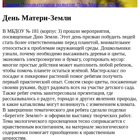
Главная
Познавательное развитие
День Матери-Земли
День Матери-Земли
В МБДОУ № 181 (корпус 3) прошли мероприятия,
посвященные Дню Земли. Этот день призван побудить людей
стать более ответственными перед планетой, внимательнее
относиться к проблемам окружающей среды. Дошкольники
узнали, почему необходимо высаживать деревья и цветы,
экономить электроэнергию и бумагу, сортировать мусор:
многие простые действия может выполнить любой ребенок,
чтобы помочь планете остаться зелёной. Мастер-класс по
посадке и пикировке растений помог ребятам получить
первый практический опыт. Совсем скоро цветы, посаженные
своими руками, будут радовать всех на участке детского сада.
Также ребят очень заинтересовала презентация, где
рассказывалось о радуге, торнадо и других явлениях природы,
и какие катаклизмы могут возникнуть с изменением климата.
В завершении тематического дня ребята сделали поделки
«Берегите Землю!» и оформили выставку творческих работ.
Тема экологического просвещения тесно соприкасается с
нравственным воспитанием, на материале экологического
содержения помогает приобщению к нравственным
ценностям.