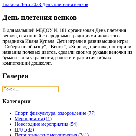
Главная
Лето 2023
День плетения венков
День плетения венков
В для малышей МБДОУ № 181 организован День плетения
венков, связанный с народными традициями июльского
праздника Ивана Купала. Дети играли в развивающие игры
"Собери по образцу", "Венок", «Хоровод цветов», повторили
названия полевых цветов, сделали своими руками веночки из
бумаги – для украшения, радости и развития гибких
компетенций дошколят.
Галерея
Категории
Спорт, физкультура, оздоровление
(77)
Мероприятия
(11)
Новогодние мероприятия
(54)
ПДД
(92)
Патриотические мероприятия
(241)