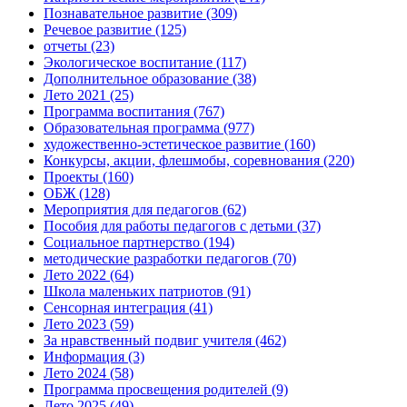
Познавательное развитие
(309)
Речевое развитие
(125)
отчеты
(23)
Экологическое воспитание
(117)
Дополнительное образование
(38)
Лето 2021
(25)
Программа воспитания
(767)
Образовательная программа
(977)
художественно-эстетическое развитие
(160)
Конкурсы, акции, флешмобы, соревнования
(220)
Проекты
(160)
ОБЖ
(128)
Мероприятия для педагогов
(62)
Пособия для работы педагогов с детьми
(37)
Социальное партнерство
(194)
методические разработки педагогов
(70)
Лето 2022
(64)
Школа маленьких патриотов
(91)
Сенсорная интеграция
(41)
Лето 2023
(59)
За нравственный подвиг учителя
(462)
Информация
(3)
Лето 2024
(58)
Программа просвещения родителей
(9)
Лето 2025
(49)