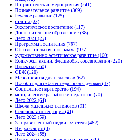
Патриотические мероприятия
(241)
Познавательное развитие
(309)
Речевое развитие
(125)
отчеты
(23)
Экологическое воспитание
(117)
Дополнительное образование
(38)
Лето 2021
(25)
Программа воспитания
(767)
Образовательная программа
(977)
художественно-эстетическое развитие
(160)
Конкурсы, акции, флешмобы, соревнования
(220)
Проекты
(160)
ОБЖ
(128)
Мероприятия для педагогов
(62)
Пособия для работы педагогов с детьми
(37)
Социальное партнерство
(194)
методические разработки педагогов
(70)
Лето 2022
(64)
Школа маленьких патриотов
(91)
Сенсорная интеграция
(41)
Лето 2023
(59)
За нравственный подвиг учителя
(462)
Информация
(3)
Лето 2024
(58)
Программа просвещения родителей
(9)