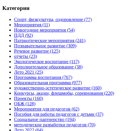
Категории
Спорт, физкультура, оздоровление
(77)
Мероприятия
(11)
Новогодние мероприятия
(54)
ПДД
(92)
Патриотические мероприятия
(241)
Познавательное развитие
(309)
Речевое развитие
(125)
отчеты
(23)
Экологическое воспитание
(117)
Дополнительное образование
(38)
Лето 2021
(25)
Программа воспитания
(767)
Образовательная программа
(977)
художественно-эстетическое развитие
(160)
Конкурсы, акции, флешмобы, соревнования
(220)
Проекты
(160)
ОБЖ
(128)
Мероприятия для педагогов
(62)
Пособия для работы педагогов с детьми
(37)
Социальное партнерство
(194)
методические разработки педагогов
(70)
Лето 2022
(64)