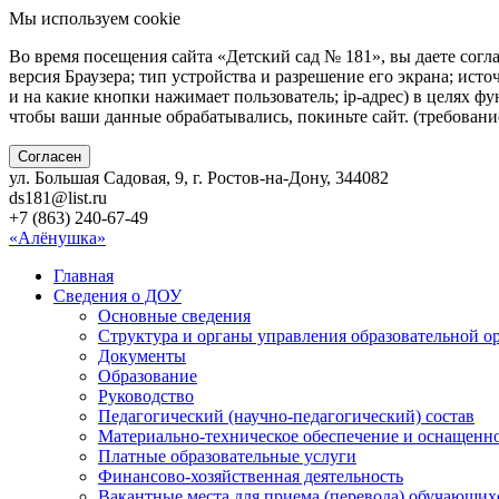
Мы используем cookie
Во время посещения сайта «Детский сад № 181», вы даете согл
версия Браузера; тип устройства и разрешение его экрана; исто
и на какие кнопки нажимает пользователь; ip-адрес) в целях ф
чтобы ваши данные обрабатывались, покиньте сайт. (требован
Согласен
ул. Большая Садовая, 9, г. Ростов-на-Дону, 344082
ds181@list.ru
+7 (863) 240-67-49
«Алёнушка»
Главная
Сведения о ДОУ
Основные сведения
Структура и органы управления образовательной о
Документы
Образование
Руководство
Педагогический (научно-педагогический) состав
Материально-техническое обеспечение и оснащенно
Платные образовательные услуги
Финансово-хозяйственная деятельность
Вакантные места для приема (перевода) обучающих