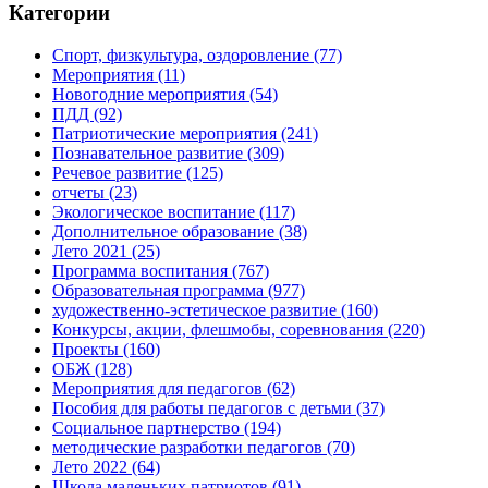
Категории
Спорт, физкультура, оздоровление
(77)
Мероприятия
(11)
Новогодние мероприятия
(54)
ПДД
(92)
Патриотические мероприятия
(241)
Познавательное развитие
(309)
Речевое развитие
(125)
отчеты
(23)
Экологическое воспитание
(117)
Дополнительное образование
(38)
Лето 2021
(25)
Программа воспитания
(767)
Образовательная программа
(977)
художественно-эстетическое развитие
(160)
Конкурсы, акции, флешмобы, соревнования
(220)
Проекты
(160)
ОБЖ
(128)
Мероприятия для педагогов
(62)
Пособия для работы педагогов с детьми
(37)
Социальное партнерство
(194)
методические разработки педагогов
(70)
Лето 2022
(64)
Школа маленьких патриотов
(91)