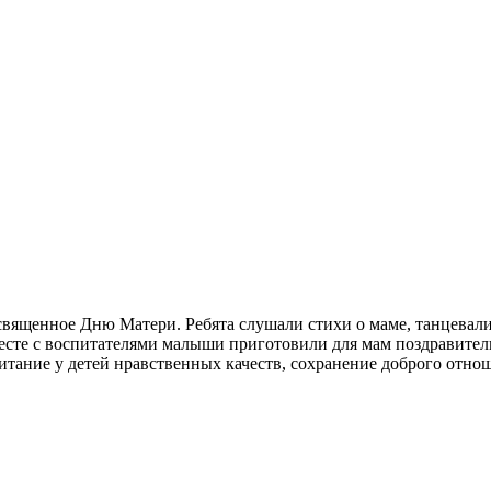
освященное Дню Матери. Ребята слушали стихи о маме, танцевал
есте с воспитателями малыши приготовили для мам поздравител
итание у детей нравственных качеств, сохранение доброго отно