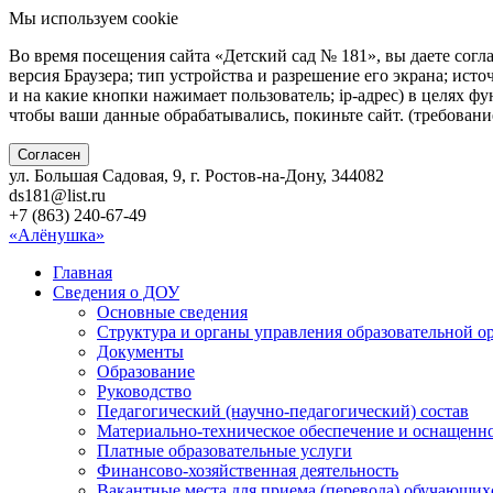
Мы используем cookie
Во время посещения сайта «Детский сад № 181», вы даете согл
версия Браузера; тип устройства и разрешение его экрана; исто
и на какие кнопки нажимает пользователь; ip-адрес) в целях ф
чтобы ваши данные обрабатывались, покиньте сайт. (требован
Согласен
ул. Большая Садовая, 9, г. Ростов-на-Дону, 344082
ds181@list.ru
+7 (863) 240-67-49
«Алёнушка»
Главная
Сведения о ДОУ
Основные сведения
Структура и органы управления образовательной о
Документы
Образование
Руководство
Педагогический (научно-педагогический) состав
Материально-техническое обеспечение и оснащенно
Платные образовательные услуги
Финансово-хозяйственная деятельность
Вакантные места для приема (перевода) обучающих