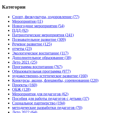
Категории
Спорт, физкультура, оздоровление
(77)
Мероприятия
(11)
Новогодние мероприятия
(54)
ПДД
(92)
Патриотические мероприятия
(241)
Познавательное развитие
(309)
Речевое развитие
(125)
отчеты
(23)
Экологическое воспитание
(117)
Дополнительное образование
(38)
Лето 2021
(25)
Программа воспитания
(767)
Образовательная программа
(977)
художественно-эстетическое развитие
(160)
Конкурсы, акции, флешмобы, соревнования
(220)
Проекты
(160)
ОБЖ
(128)
Мероприятия для педагогов
(62)
Пособия для работы педагогов с детьми
(37)
Социальное партнерство
(194)
методические разработки педагогов
(70)
Лето 2022
(64)