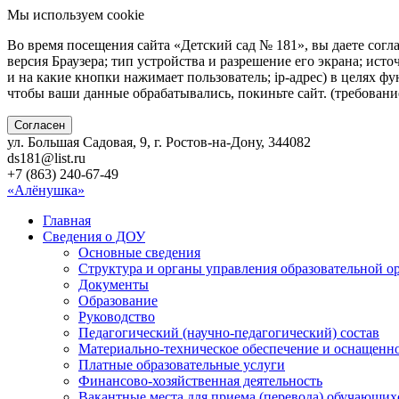
Мы используем cookie
Во время посещения сайта «Детский сад № 181», вы даете согл
версия Браузера; тип устройства и разрешение его экрана; исто
и на какие кнопки нажимает пользователь; ip-адрес) в целях ф
чтобы ваши данные обрабатывались, покиньте сайт. (требован
Согласен
ул. Большая Садовая, 9, г. Ростов-на-Дону, 344082
ds181@list.ru
+7 (863) 240-67-49
«Алёнушка»
Главная
Сведения о ДОУ
Основные сведения
Структура и органы управления образовательной о
Документы
Образование
Руководство
Педагогический (научно-педагогический) состав
Материально-техническое обеспечение и оснащенно
Платные образовательные услуги
Финансово-хозяйственная деятельность
Вакантные места для приема (перевода) обучающих