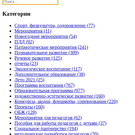
Категории
Спорт, физкультура, оздоровление
(77)
Мероприятия
(11)
Новогодние мероприятия
(54)
ПДД
(92)
Патриотические мероприятия
(241)
Познавательное развитие
(309)
Речевое развитие
(125)
отчеты
(23)
Экологическое воспитание
(117)
Дополнительное образование
(38)
Лето 2021
(25)
Программа воспитания
(767)
Образовательная программа
(977)
художественно-эстетическое развитие
(160)
Конкурсы, акции, флешмобы, соревнования
(220)
Проекты
(160)
ОБЖ
(128)
Мероприятия для педагогов
(62)
Пособия для работы педагогов с детьми
(37)
Социальное партнерство
(194)
методические разработки педагогов
(70)