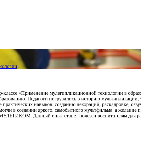
хнологии
р-классе «Применение мультипликационной технологии в образо
зованию. Педагоги погрузились в историю мультипликации, у
практических навыков: созданию декораций, раскадровке, озвуч
огли в создании яркого, самобытного мультфильма, а желание 
 МУЛЬТИКОМ. Данный опыт станет полезен воспитателям для раб