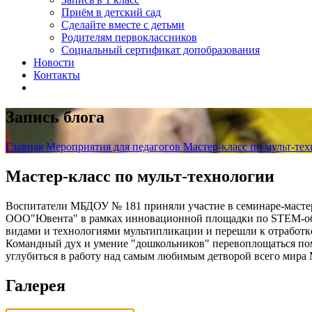
Приём в детский сад
Сделайте вместе с детьми
Родителям первоклассников
Социальный сертификат допобразования
Новости
Контакты
Запись блога
Главная
Мероприятия для педагогов
Мастер-класс по мульт-те
Мастер-класс по мульт-технологии
Воспитатели МБДОУ № 181 приняли участие в семинаре-масте
ООО"Ювента" в рамках инновационной площадки по STEM-обра
видами и технологиями мультипликации и перешли к отработке 
Командный дух и умение "дошкольников" перевоплощаться пом
углубиться в работу над самым любимым детворой всего мира
Галерея