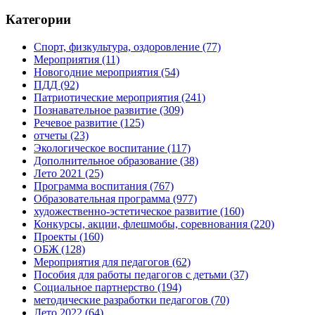
Категории
Спорт, физкультура, оздоровление
(77)
Мероприятия
(11)
Новогодние мероприятия
(54)
ПДД
(92)
Патриотические мероприятия
(241)
Познавательное развитие
(309)
Речевое развитие
(125)
отчеты
(23)
Экологическое воспитание
(117)
Дополнительное образование
(38)
Лето 2021
(25)
Программа воспитания
(767)
Образовательная программа
(977)
художественно-эстетическое развитие
(160)
Конкурсы, акции, флешмобы, соревнования
(220)
Проекты
(160)
ОБЖ
(128)
Мероприятия для педагогов
(62)
Пособия для работы педагогов с детьми
(37)
Социальное партнерство
(194)
методические разработки педагогов
(70)
Лето 2022
(64)