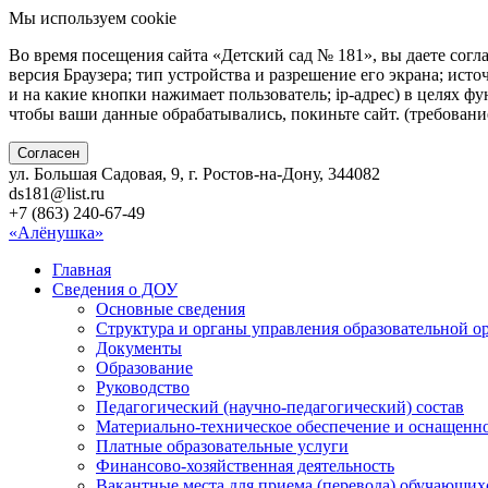
Мы используем cookie
Во время посещения сайта «Детский сад № 181», вы даете согл
версия Браузера; тип устройства и разрешение его экрана; исто
и на какие кнопки нажимает пользователь; ip-адрес) в целях ф
чтобы ваши данные обрабатывались, покиньте сайт. (требован
Согласен
ул. Большая Садовая, 9, г. Ростов-на-Дону, 344082
ds181@list.ru
+7 (863) 240-67-49
«Алёнушка»
Главная
Сведения о ДОУ
Основные сведения
Структура и органы управления образовательной о
Документы
Образование
Руководство
Педагогический (научно-педагогический) состав
Материально-техническое обеспечение и оснащенно
Платные образовательные услуги
Финансово-хозяйственная деятельность
Вакантные места для приема (перевода) обучающих