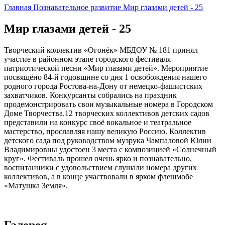
Главная
Познавательное развитие
Мир глазами детей - 25
Мир глазами детей - 25
Творческий коллектив «Огонёк» МБДОУ № 181 принял
участие в районном этапе городского фестиваля
патриотической песни «Мир глазами детей». Мероприятие
посвящёно 84-й годовщине со дня 1 освобождения нашего
родного города Ростова-на-Дону от немецко-фашистских
захватчиков. Конкурсанты собрались на праздник
продемонстрировать свои музыкальные номера в Городском
Доме Творчества.12 творческих коллективов детских садов
представили на конкурс своё вокальное и театральное
мастерство, прославляя нашу великую Россию. Коллектив
детского сада под руководством музрука Чампаловой Юлии
Владимировны удостоен 3 места с композицией «Солнечный
круг». Фестиваль прошел очень ярко и познавательно,
воспитанники с удовольствием слушали номера других
коллективов, а в конце участвовали в ярком флешмобе
«Матушка Земля».
Галерея