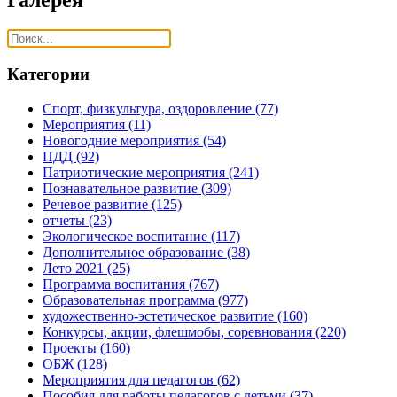
Категории
Спорт, физкультура, оздоровление
(77)
Мероприятия
(11)
Новогодние мероприятия
(54)
ПДД
(92)
Патриотические мероприятия
(241)
Познавательное развитие
(309)
Речевое развитие
(125)
отчеты
(23)
Экологическое воспитание
(117)
Дополнительное образование
(38)
Лето 2021
(25)
Программа воспитания
(767)
Образовательная программа
(977)
художественно-эстетическое развитие
(160)
Конкурсы, акции, флешмобы, соревнования
(220)
Проекты
(160)
ОБЖ
(128)
Мероприятия для педагогов
(62)
Пособия для работы педагогов с детьми
(37)