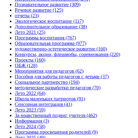
Познавательное развитие
(309)
Речевое развитие
(125)
отчеты
(23)
Экологическое воспитание
(117)
Дополнительное образование
(38)
Лето 2021
(25)
Программа воспитания
(767)
Образовательная программа
(977)
художественно-эстетическое развитие
(160)
Конкурсы, акции, флешмобы, соревнования
(220)
Проекты
(160)
ОБЖ
(128)
Мероприятия для педагогов
(62)
Пособия для работы педагогов с детьми
(37)
Социальное партнерство
(194)
методические разработки педагогов
(70)
Лето 2022
(64)
Школа маленьких патриотов
(91)
Сенсорная интеграция
(41)
Лето 2023
(59)
За нравственный подвиг учителя
(462)
Информация
(3)
Лето 2024
(58)
Программа просвещения родителей
(9)
Лето 2025
(49)