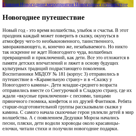
Главная
Новогодние мероприятия
Новогоднее путешествие
Новогоднее путешествие
Новый год - это время волшебства, улыбок и счастья. В этот
праздник каждый может поверить в сказку, окунуться в
атмосферу чего-то необыкновенного, таинственного,
завораживающего, и, конечно же, незабываемого. Но никто
так искренне не ждет Новогоднего чуда, волшебных
превращений и приключений, как дети. Все это отложится в
памяти детских впечатлений и ляжет в основу будущих
культурных традиций подрастающего поколения.
Воспитанники МБДОУ № 181 (корпус 3) отправились в
путешествие в «Карамельную страну» и в «Сказку у
Новогоднего камина». Дети младше-среднего возраста
отправились вместе со Снегурочкой в Сладкую страну, где их
ждали «вкусные приключения» с песнями, танцами
пряничного гномика, конфеток и их друзей Фантиков. Ребята
старше-подготовительной группы рассказывали сказки у
камина. С самого начала сказочные герои увлекли детей в мир
волшебства. А с появлением Дедушки Мороза начались
песни, пляски, дети водили хороводы около красавицы-
елочки, читали стихи и получили новогодние подарки.