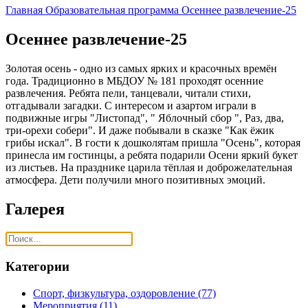
Главная
Образовательная программа
Осеннее развлечение-25
Осеннее развлечение-25
Золотая осень - одно из самых ярких и красочных времён
года. Традиционно в МБДОУ № 181 проходят осенние
развлечения. Ребята пели, танцевали, читали стихи,
отгадывали загадки. С интересом и азартом играли в
подвижные игры "Листопад", " Яблочный сбор ", Раз, два,
три-орехи собери". И даже побывали в сказке "Как ëжик
грибы искал". В гости к дошколятам пришла "Осень", которая
принесла им гостинцы, а ребята подарили Осени яркий букет
из листьев. На празднике царила тëплая и доброжелательная
атмосфера. Дети получили много позитивных эмоций.
Галерея
Категории
Спорт, физкультура, оздоровление
(77)
Мероприятия
(11)