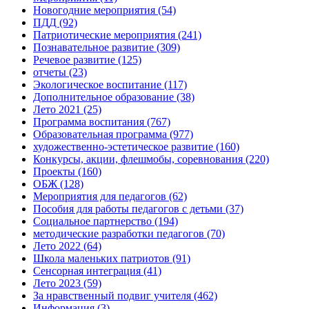
Новогодние мероприятия
(54)
ПДД
(92)
Патриотические мероприятия
(241)
Познавательное развитие
(309)
Речевое развитие
(125)
отчеты
(23)
Экологическое воспитание
(117)
Дополнительное образование
(38)
Лето 2021
(25)
Программа воспитания
(767)
Образовательная программа
(977)
художественно-эстетическое развитие
(160)
Конкурсы, акции, флешмобы, соревнования
(220)
Проекты
(160)
ОБЖ
(128)
Мероприятия для педагогов
(62)
Пособия для работы педагогов с детьми
(37)
Социальное партнерство
(194)
методические разработки педагогов
(70)
Лето 2022
(64)
Школа маленьких патриотов
(91)
Сенсорная интеграция
(41)
Лето 2023
(59)
За нравственный подвиг учителя
(462)
Информация
(3)