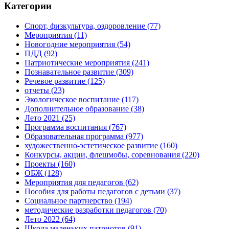
Категории
Спорт, физкультура, оздоровление
(77)
Мероприятия
(11)
Новогодние мероприятия
(54)
ПДД
(92)
Патриотические мероприятия
(241)
Познавательное развитие
(309)
Речевое развитие
(125)
отчеты
(23)
Экологическое воспитание
(117)
Дополнительное образование
(38)
Лето 2021
(25)
Программа воспитания
(767)
Образовательная программа
(977)
художественно-эстетическое развитие
(160)
Конкурсы, акции, флешмобы, соревнования
(220)
Проекты
(160)
ОБЖ
(128)
Мероприятия для педагогов
(62)
Пособия для работы педагогов с детьми
(37)
Социальное партнерство
(194)
методические разработки педагогов
(70)
Лето 2022
(64)
Школа маленьких патриотов
(91)