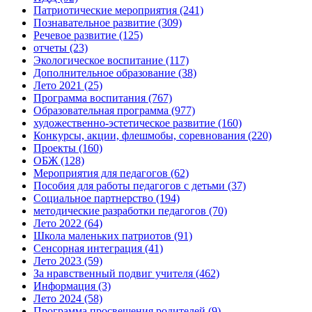
Патриотические мероприятия
(241)
Познавательное развитие
(309)
Речевое развитие
(125)
отчеты
(23)
Экологическое воспитание
(117)
Дополнительное образование
(38)
Лето 2021
(25)
Программа воспитания
(767)
Образовательная программа
(977)
художественно-эстетическое развитие
(160)
Конкурсы, акции, флешмобы, соревнования
(220)
Проекты
(160)
ОБЖ
(128)
Мероприятия для педагогов
(62)
Пособия для работы педагогов с детьми
(37)
Социальное партнерство
(194)
методические разработки педагогов
(70)
Лето 2022
(64)
Школа маленьких патриотов
(91)
Сенсорная интеграция
(41)
Лето 2023
(59)
За нравственный подвиг учителя
(462)
Информация
(3)
Лето 2024
(58)
Программа просвещения родителей
(9)