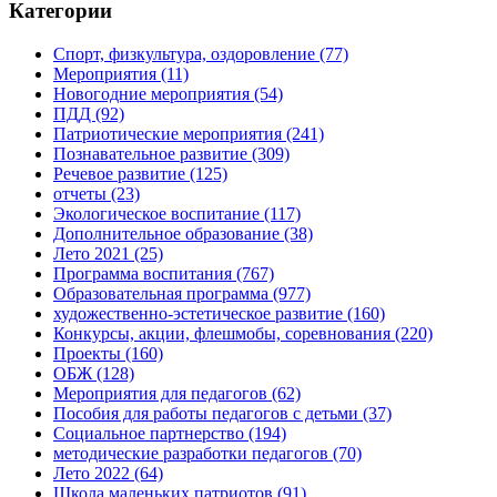
Категории
Спорт, физкультура, оздоровление
(77)
Мероприятия
(11)
Новогодние мероприятия
(54)
ПДД
(92)
Патриотические мероприятия
(241)
Познавательное развитие
(309)
Речевое развитие
(125)
отчеты
(23)
Экологическое воспитание
(117)
Дополнительное образование
(38)
Лето 2021
(25)
Программа воспитания
(767)
Образовательная программа
(977)
художественно-эстетическое развитие
(160)
Конкурсы, акции, флешмобы, соревнования
(220)
Проекты
(160)
ОБЖ
(128)
Мероприятия для педагогов
(62)
Пособия для работы педагогов с детьми
(37)
Социальное партнерство
(194)
методические разработки педагогов
(70)
Лето 2022
(64)
Школа маленьких патриотов
(91)