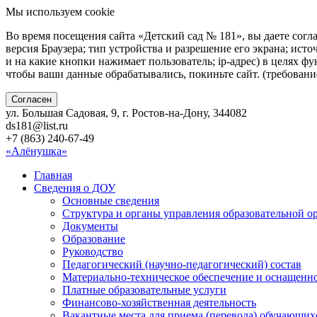
Мы используем cookie
Во время посещения сайта «Детский сад № 181», вы даете согл
версия Браузера; тип устройства и разрешение его экрана; исто
и на какие кнопки нажимает пользователь; ip-адрес) в целях ф
чтобы ваши данные обрабатывались, покиньте сайт. (требован
Согласен
ул. Большая Садовая, 9, г. Ростов-на-Дону, 344082
ds181@list.ru
+7 (863) 240-67-49
«Алёнушка»
Главная
Сведения о ДОУ
Основные сведения
Структура и органы управления образовательной о
Документы
Образование
Руководство
Педагогический (научно-педагогический) состав
Материально-техническое обеспечение и оснащенно
Платные образовательные услуги
Финансово-хозяйственная деятельность
Вакантные места для приема (перевода) обучающих