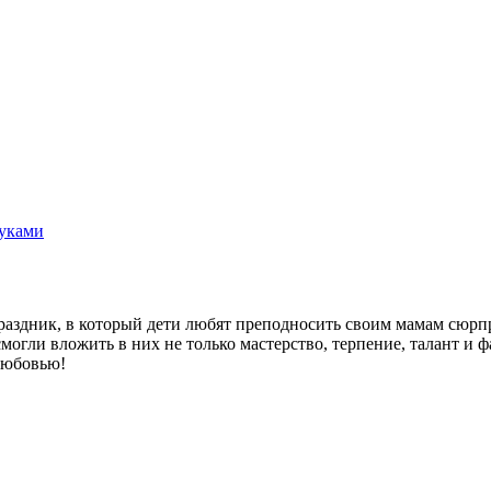
руками
аздник, в который дети любят преподносить своим мамам сюрпри
ли вложить в них не только мастерство, терпение, талант и фа
 любовью!