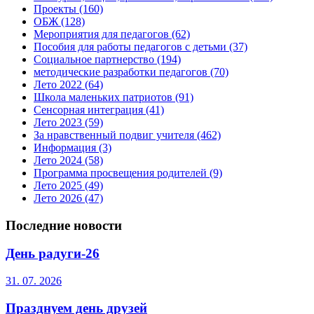
Проекты
(160)
ОБЖ
(128)
Мероприятия для педагогов
(62)
Пособия для работы педагогов с детьми
(37)
Социальное партнерство
(194)
методические разработки педагогов
(70)
Лето 2022
(64)
Школа маленьких патриотов
(91)
Сенсорная интеграция
(41)
Лето 2023
(59)
За нравственный подвиг учителя
(462)
Информация
(3)
Лето 2024
(58)
Программа просвещения родителей
(9)
Лето 2025
(49)
Лето 2026
(47)
Последние новости
День радуги-26
31. 07. 2026
Празднуем день друзей