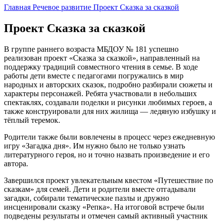
Главная
Речевое развитие
Проект Сказка за сказкой
Проект Сказка за сказкой
В группе раннего возраста МБДОУ № 181 успешно
реализован проект «Сказка за сказкой», направленный на
поддержку традиций совместного чтения в семье. В ходе
работы дети вместе с педагогами погружались в мир
народных и авторских сказок, подробно разбирали сюжеты и
характеры персонажей. Ребята участвовали в небольших
спектаклях, создавали поделки и рисунки любимых героев, а
также конструировали для них жилища — ледяную избушку и
тёплый теремок.
Родители также были вовлечены в процесс через ежедневную
игру «Загадка дня». Им нужно было не только узнать
литературного героя, но и точно назвать произведение и его
автора.
Завершился проект увлекательным квестом «Путешествие по
сказкам» для семей. Дети и родители вместе отгадывали
загадки, собирали тематические пазлы и дружно
инсценировали сказку «Репка». На итоговой встрече были
подведены результаты и отмечен самый активный участник