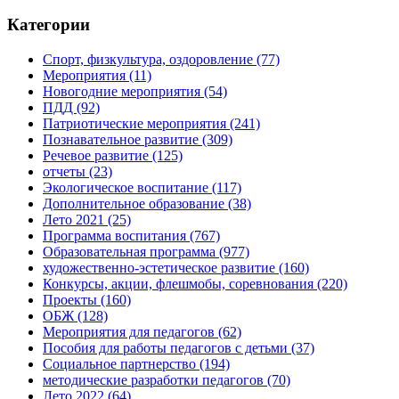
Категории
Спорт, физкультура, оздоровление
(77)
Мероприятия
(11)
Новогодние мероприятия
(54)
ПДД
(92)
Патриотические мероприятия
(241)
Познавательное развитие
(309)
Речевое развитие
(125)
отчеты
(23)
Экологическое воспитание
(117)
Дополнительное образование
(38)
Лето 2021
(25)
Программа воспитания
(767)
Образовательная программа
(977)
художественно-эстетическое развитие
(160)
Конкурсы, акции, флешмобы, соревнования
(220)
Проекты
(160)
ОБЖ
(128)
Мероприятия для педагогов
(62)
Пособия для работы педагогов с детьми
(37)
Социальное партнерство
(194)
методические разработки педагогов
(70)
Лето 2022
(64)