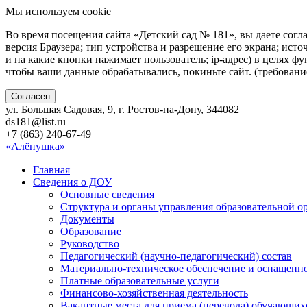
Мы используем cookie
Во время посещения сайта «Детский сад № 181», вы даете согл
версия Браузера; тип устройства и разрешение его экрана; исто
и на какие кнопки нажимает пользователь; ip-адрес) в целях ф
чтобы ваши данные обрабатывались, покиньте сайт. (требован
Согласен
ул. Большая Садовая, 9, г. Ростов-на-Дону, 344082
ds181@list.ru
+7 (863) 240-67-49
«Алёнушка»
Главная
Сведения о ДОУ
Основные сведения
Структура и органы управления образовательной о
Документы
Образование
Руководство
Педагогический (научно-педагогический) состав
Материально-техническое обеспечение и оснащенно
Платные образовательные услуги
Финансово-хозяйственная деятельность
Вакантные места для приема (перевода) обучающих