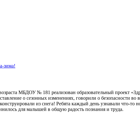
а-зима!
 возраста МБДОУ № 181 реализован образовательный проект «Зд
тавление о сезонных изменениях, говорили о безопасности во в
онструировали из снега! Ребята каждый день узнавали что-то н
динилось для малышей в общую радость познания и труда.