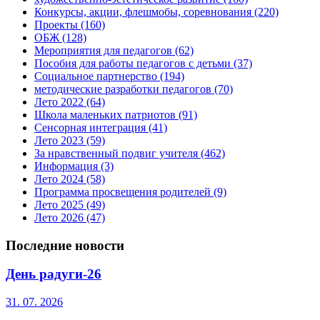
Конкурсы, акции, флешмобы, соревнования
(220)
Проекты
(160)
ОБЖ
(128)
Мероприятия для педагогов
(62)
Пособия для работы педагогов с детьми
(37)
Социальное партнерство
(194)
методические разработки педагогов
(70)
Лето 2022
(64)
Школа маленьких патриотов
(91)
Сенсорная интеграция
(41)
Лето 2023
(59)
За нравственный подвиг учителя
(462)
Информация
(3)
Лето 2024
(58)
Программа просвещения родителей
(9)
Лето 2025
(49)
Лето 2026
(47)
Последние новости
День радуги-26
31. 07. 2026