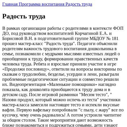
Главная
Программа воспитания
Радость труда
Радость труда
В рамках организации работы с родителями в контексте ФОП
ДО, под руководством воспитателей Корчагиной Е.А. и
Борисовой В.Н. в подготовительной группе МБДОУ № 181
прошел мастер-класс "Радость труда". Педагоги объяснили
родителям важность трудового воспитания дошкольника в
семье, познакомили с мудрыми мыслями известных людей о
приобщении к труду, формировании нравственных качеств
человека труда. Ребята и взрослые приняли участие в игре
«Продолжи пословицу», ответили на вопросы викторины по
сказкам о трудолюбии, безделье, усердии и лени, разыграли
проблемные педагогические ситуации и совместно решили
их. Видеопрезентация «Маленькие помощники» наглядно
показала, как дошколята приобщаются к труду дома и в
детском саду. После игровой разминки "Месим тесто", "
Назови продукт, который можно испечь из теста" участники
мастер-класса замесили настоящее тесто и испекли вкусные
вафли. Первую вафельку попробовали "с пылу, с жару" все по
кусочку, чему очень радовались! А потом устроили чаепитие
за общим столом. Такие мероприятия дают возможность
ближе познакомиться и подружиться семьями, дети узнают