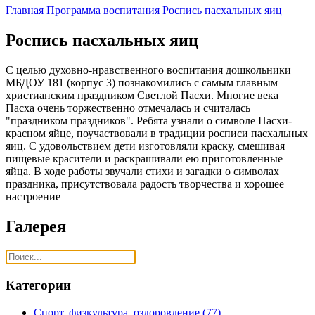
Главная
Программа воспитания
Роспись пасхальных яиц
Роспись пасхальных яиц
С целью духовно-нравственного воспитания дошкольники
МБДОУ 181 (корпус 3) познакомились с самым главным
христианским праздником Светлой Пасхи. Многие века
Пасха очень торжественно отмечалась и считалась
"праздником праздников". Ребята узнали о символе Пасхи-
красном яйце, поучаствовали в традиции росписи пасхальных
яиц. С удовольствием дети изготовляли краску, смешивая
пищевые красители и раскрашивали ею приготовленные
яйца. В ходе работы звучали стихи и загадки о символах
праздника, присутствовала радость творчества и хорошее
настроение
Галерея
Категории
Спорт, физкультура, оздоровление
(77)