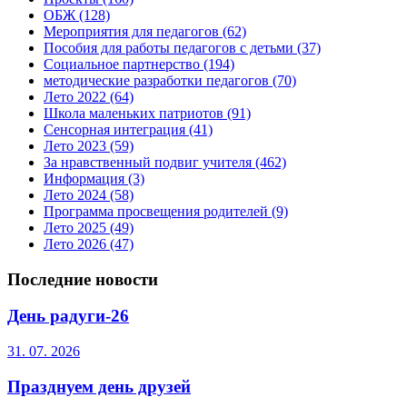
ОБЖ
(128)
Мероприятия для педагогов
(62)
Пособия для работы педагогов с детьми
(37)
Социальное партнерство
(194)
методические разработки педагогов
(70)
Лето 2022
(64)
Школа маленьких патриотов
(91)
Сенсорная интеграция
(41)
Лето 2023
(59)
За нравственный подвиг учителя
(462)
Информация
(3)
Лето 2024
(58)
Программа просвещения родителей
(9)
Лето 2025
(49)
Лето 2026
(47)
Последние новости
День радуги-26
31. 07. 2026
Празднуем день друзей