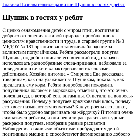
Главная
Познавательное развитие
Шушик в гостях у ребят
Шушик в гостях у ребят
С целью ознакомления детей с миром птиц, воспитания
доброго отношения к живой природе, приобщению к
ценностям нравственности и труда, в старшей группе № 3
МБДОУ № 181 организовано занятие-наблюдение за
волнистым попугайчиком. Ребята рассмотрели попугая
Шушика, подробно описали его внешний вид, стараясь
использовать разнообразные слова-признаки, наблюдали за
поведением птички и характеризовали их словами-
действиями. Хозяйка питомца – Смирнова Ева рассказала
товарищам, как она ухаживает за Шушиком, показала, как
предлагать ему корм. Ребята попробовали покормить
попугайчика яблоком и морковкой, отметили, что это очень
полезная еда, в которой есть витамины. Ответили на вопросы-
рассуждения: Почему у попугаев крючковатый клюв, почему
его хвост называют ступенчатым? Как устроены его лапки,
чтобы было удобно запрыгивать на жёрдочку? Питомиц очень
симпатичен ребятам, и они решили раскрасить контурные
раскраски попугаев, изобразив разные расцветки.
Наблюдения за живыми объектами пробуждают у детей
позитивные эмоции и способствуют формированию доброго