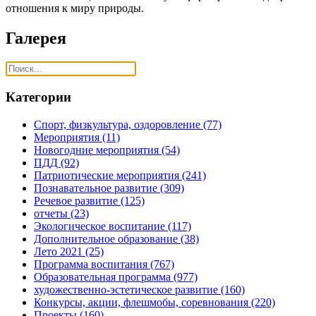
отношения к миру природы.
Галерея
Категории
Спорт, физкультура, оздоровление
(77)
Мероприятия
(11)
Новогодние мероприятия
(54)
ПДД
(92)
Патриотические мероприятия
(241)
Познавательное развитие
(309)
Речевое развитие
(125)
отчеты
(23)
Экологическое воспитание
(117)
Дополнительное образование
(38)
Лето 2021
(25)
Программа воспитания
(767)
Образовательная программа
(977)
художественно-эстетическое развитие
(160)
Конкурсы, акции, флешмобы, соревнования
(220)
Проекты
(160)