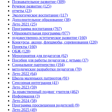
Познавательное развитие
(309)
Речевое развитие
(125)
отчеты
(23)
Экологическое воспитание
(117)
Дополнительное образование
(38)
Лето 2021
(25)
Программа воспитания
(767)
Образовательная программа
(977)
художественно-эстетическое развитие
(160)
Конкурсы, акции, флешмобы, соревнования
(220)
Проекты
(160)
ОБЖ
(128)
Мероприятия для педагогов
(62)
Пособия для работы педагогов с детьми
(37)
Социальное партнерство
(194)
методические разработки педагогов
(70)
Лето 2022
(64)
Школа маленьких патриотов
(91)
Сенсорная интеграция
(41)
Лето 2023
(59)
За нравственный подвиг учителя
(462)
Информация
(3)
Лето 2024
(58)
Программа просвещения родителей
(9)
Лето 2025
(49)