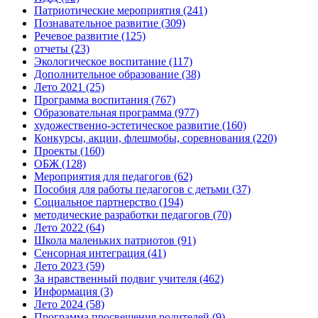
Патриотические мероприятия
(241)
Познавательное развитие
(309)
Речевое развитие
(125)
отчеты
(23)
Экологическое воспитание
(117)
Дополнительное образование
(38)
Лето 2021
(25)
Программа воспитания
(767)
Образовательная программа
(977)
художественно-эстетическое развитие
(160)
Конкурсы, акции, флешмобы, соревнования
(220)
Проекты
(160)
ОБЖ
(128)
Мероприятия для педагогов
(62)
Пособия для работы педагогов с детьми
(37)
Социальное партнерство
(194)
методические разработки педагогов
(70)
Лето 2022
(64)
Школа маленьких патриотов
(91)
Сенсорная интеграция
(41)
Лето 2023
(59)
За нравственный подвиг учителя
(462)
Информация
(3)
Лето 2024
(58)
Программа просвещения родителей
(9)