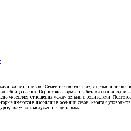
"
ьями воспитанников «Семейное творчество», с целью приобщени
шебница осень». Вернисаж оформлен работами из природного ма
расно укрепляет отношения между детьми и родителями. Подгото
торые имеются в изобилии в осенний сезон. Ребята с удовольст
курсе, получили заслуженные дипломы.