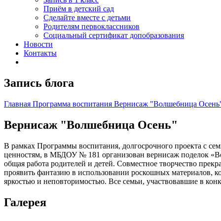
Приём в детский сад
Сделайте вместе с детьми
Родителям первоклассников
Социальный сертификат допобразования
Новости
Контакты
Запись блога
Главная
Программа воспитания
Вернисаж "Волшебница Осень
Вернисаж "Волшебница Осень"
В рамках Программы воспитания, долгосрочного проекта с сем
ценностям, в МБДОУ № 181 организован вернисаж поделок «Вол
общая работа родителей и детей. Совместное творчество прек
проявить фантазию в использовании роскошных материалов, ко
яркостью и неповторимостью. Все семьи, участвовавшие в кон
Галерея