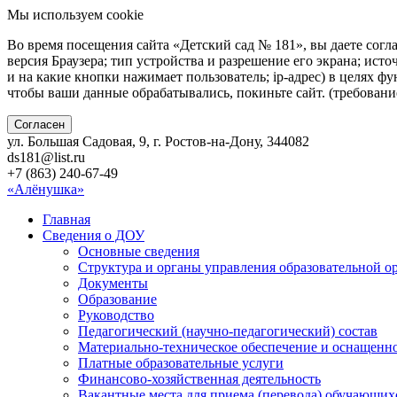
Мы используем cookie
Во время посещения сайта «Детский сад № 181», вы даете согл
версия Браузера; тип устройства и разрешение его экрана; исто
и на какие кнопки нажимает пользователь; ip-адрес) в целях ф
чтобы ваши данные обрабатывались, покиньте сайт. (требован
Согласен
ул. Большая Садовая, 9, г. Ростов-на-Дону, 344082
ds181@list.ru
+7 (863) 240-67-49
«Алёнушка»
Главная
Сведения о ДОУ
Основные сведения
Структура и органы управления образовательной о
Документы
Образование
Руководство
Педагогический (научно-педагогический) состав
Материально-техническое обеспечение и оснащенно
Платные образовательные услуги
Финансово-хозяйственная деятельность
Вакантные места для приема (перевода) обучающих