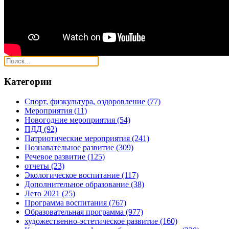
Категории
Спорт, физкультура, оздоровление
(77)
Мероприятия
(11)
Новогодние мероприятия
(54)
ПДД
(92)
Патриотические мероприятия
(241)
Познавательное развитие
(309)
Речевое развитие
(125)
отчеты
(23)
Экологическое воспитание
(117)
Дополнительное образование
(38)
Лето 2021
(25)
Программа воспитания
(767)
Образовательная программа
(977)
художественно-эстетическое развитие
(160)