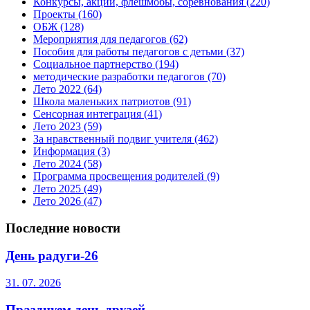
Конкурсы, акции, флешмобы, соревнования
(220)
Проекты
(160)
ОБЖ
(128)
Мероприятия для педагогов
(62)
Пособия для работы педагогов с детьми
(37)
Социальное партнерство
(194)
методические разработки педагогов
(70)
Лето 2022
(64)
Школа маленьких патриотов
(91)
Сенсорная интеграция
(41)
Лето 2023
(59)
За нравственный подвиг учителя
(462)
Информация
(3)
Лето 2024
(58)
Программа просвещения родителей
(9)
Лето 2025
(49)
Лето 2026
(47)
Последние новости
День радуги-26
31. 07. 2026
Празднуем день друзей