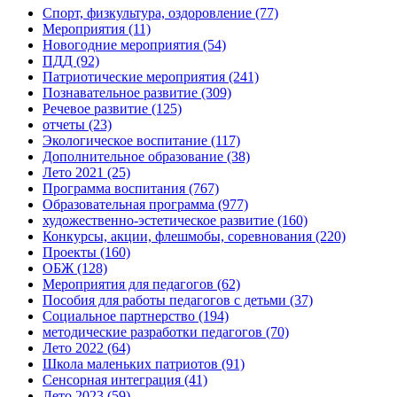
Спорт, физкультура, оздоровление
(77)
Мероприятия
(11)
Новогодние мероприятия
(54)
ПДД
(92)
Патриотические мероприятия
(241)
Познавательное развитие
(309)
Речевое развитие
(125)
отчеты
(23)
Экологическое воспитание
(117)
Дополнительное образование
(38)
Лето 2021
(25)
Программа воспитания
(767)
Образовательная программа
(977)
художественно-эстетическое развитие
(160)
Конкурсы, акции, флешмобы, соревнования
(220)
Проекты
(160)
ОБЖ
(128)
Мероприятия для педагогов
(62)
Пособия для работы педагогов с детьми
(37)
Социальное партнерство
(194)
методические разработки педагогов
(70)
Лето 2022
(64)
Школа маленьких патриотов
(91)
Сенсорная интеграция
(41)
Лето 2023
(59)