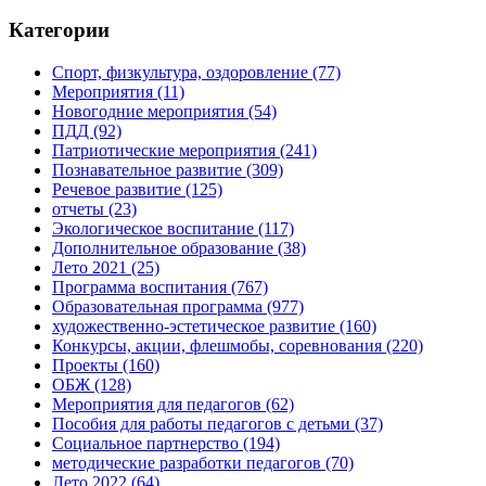
Категории
Спорт, физкультура, оздоровление
(77)
Мероприятия
(11)
Новогодние мероприятия
(54)
ПДД
(92)
Патриотические мероприятия
(241)
Познавательное развитие
(309)
Речевое развитие
(125)
отчеты
(23)
Экологическое воспитание
(117)
Дополнительное образование
(38)
Лето 2021
(25)
Программа воспитания
(767)
Образовательная программа
(977)
художественно-эстетическое развитие
(160)
Конкурсы, акции, флешмобы, соревнования
(220)
Проекты
(160)
ОБЖ
(128)
Мероприятия для педагогов
(62)
Пособия для работы педагогов с детьми
(37)
Социальное партнерство
(194)
методические разработки педагогов
(70)
Лето 2022
(64)