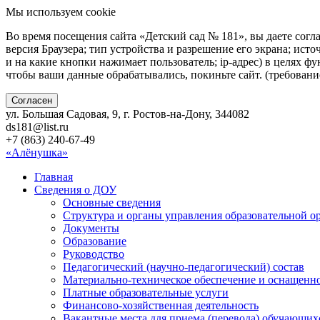
Мы используем cookie
Во время посещения сайта «Детский сад № 181», вы даете согл
версия Браузера; тип устройства и разрешение его экрана; исто
и на какие кнопки нажимает пользователь; ip-адрес) в целях ф
чтобы ваши данные обрабатывались, покиньте сайт. (требован
Согласен
ул. Большая Садовая, 9, г. Ростов-на-Дону, 344082
ds181@list.ru
+7 (863) 240-67-49
«Алёнушка»
Главная
Сведения о ДОУ
Основные сведения
Структура и органы управления образовательной о
Документы
Образование
Руководство
Педагогический (научно-педагогический) состав
Материально-техническое обеспечение и оснащенно
Платные образовательные услуги
Финансово-хозяйственная деятельность
Вакантные места для приема (перевода) обучающих