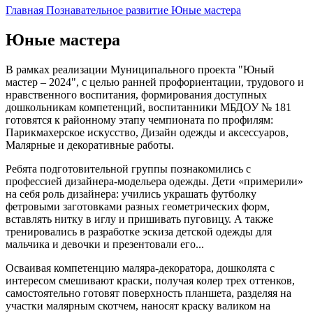
Главная
Познавательное развитие
Юные мастера
Юные мастера
В рамках реализации Муниципального проекта "Юный
мастер – 2024", с целью ранней профориентации, трудового и
нравственного воспитания, формирования доступных
дошкольникам компетенций, воспитанники МБДОУ № 181
готовятся к районному этапу чемпионата по профилям:
Парикмахерское искусство, Дизайн одежды и аксессуаров,
Малярные и декоративные работы.
Ребята подготовительной группы познакомились с
профессией дизайнера-модельера одежды. Дети «примерили»
на себя роль дизайнера: учились украшать футболку
фетровыми заготовками разных геометрических форм,
вставлять нитку в иглу и пришивать пуговицу. А также
тренировались в разработке эскиза детской одежды для
мальчика и девочки и презентовали его...
Осваивая компетенцию маляра-декоратора, дошколята с
интересом смешивают краски, получая колер трех оттенков,
самостоятельно готовят поверхность планшета, разделяя на
участки малярным скотчем, наносят краску валиком на