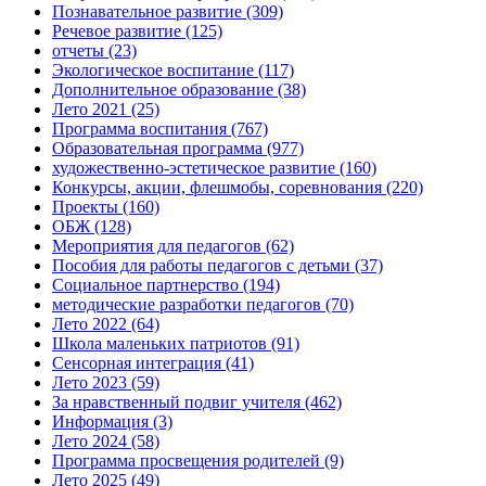
Познавательное развитие
(309)
Речевое развитие
(125)
отчеты
(23)
Экологическое воспитание
(117)
Дополнительное образование
(38)
Лето 2021
(25)
Программа воспитания
(767)
Образовательная программа
(977)
художественно-эстетическое развитие
(160)
Конкурсы, акции, флешмобы, соревнования
(220)
Проекты
(160)
ОБЖ
(128)
Мероприятия для педагогов
(62)
Пособия для работы педагогов с детьми
(37)
Социальное партнерство
(194)
методические разработки педагогов
(70)
Лето 2022
(64)
Школа маленьких патриотов
(91)
Сенсорная интеграция
(41)
Лето 2023
(59)
За нравственный подвиг учителя
(462)
Информация
(3)
Лето 2024
(58)
Программа просвещения родителей
(9)
Лето 2025
(49)