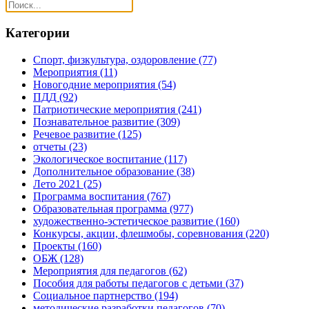
Категории
Спорт, физкультура, оздоровление
(77)
Мероприятия
(11)
Новогодние мероприятия
(54)
ПДД
(92)
Патриотические мероприятия
(241)
Познавательное развитие
(309)
Речевое развитие
(125)
отчеты
(23)
Экологическое воспитание
(117)
Дополнительное образование
(38)
Лето 2021
(25)
Программа воспитания
(767)
Образовательная программа
(977)
художественно-эстетическое развитие
(160)
Конкурсы, акции, флешмобы, соревнования
(220)
Проекты
(160)
ОБЖ
(128)
Мероприятия для педагогов
(62)
Пособия для работы педагогов с детьми
(37)
Социальное партнерство
(194)
методические разработки педагогов
(70)