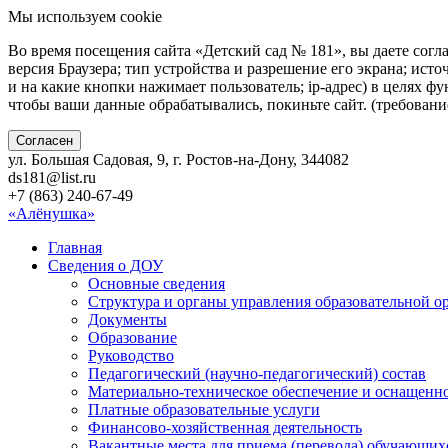
Мы используем cookie
Во время посещения сайта «Детский сад № 181», вы даете согл
версия Браузера; тип устройства и разрешение его экрана; исто
и на какие кнопки нажимает пользователь; ip-адрес) в целях ф
чтобы ваши данные обрабатывались, покиньте сайт. (требован
Согласен
ул. Большая Садовая, 9, г. Ростов-на-Дону, 344082
ds181@list.ru
+7 (863) 240-67-49
«Алёнушка»
Главная
Сведения о ДОУ
Основные сведения
Структура и органы управления образовательной о
Документы
Образование
Руководство
Педагогический (научно-педагогический) состав
Материально-техническое обеспечение и оснащенно
Платные образовательные услуги
Финансово-хозяйственная деятельность
Вакантные места для приема (перевода) обучающих