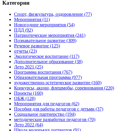
Категории
Спорт, физкультура, оздоровление
(77)
Мероприятия
(11)
Новогодние мероприятия
(54)
ПДД
(92)
Патриотические мероприятия
(241)
Познавательное развитие
(309)
Речевое развитие
(125)
отчеты
(23)
Экологическое воспитание
(117)
Дополнительное образование
(38)
Лето 2021
(25)
Программа воспитания
(767)
Образовательная программа
(977)
художественно-эстетическое развитие
(160)
Конкурсы, акции, флешмобы, соревнования
(220)
Проекты
(160)
ОБЖ
(128)
Мероприятия для педагогов
(62)
Пособия для работы педагогов с детьми
(37)
Социальное партнерство
(194)
методические разработки педагогов
(70)
Лето 2022
(64)
Школа маленьких патриотов
(91)