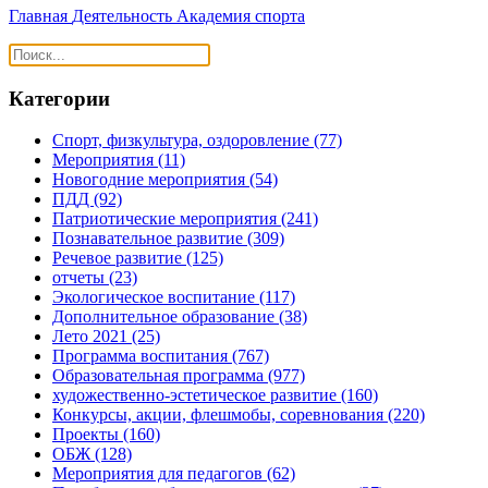
Главная
Деятельность
Академия спорта
Категории
Спорт, физкультура, оздоровление
(77)
Мероприятия
(11)
Новогодние мероприятия
(54)
ПДД
(92)
Патриотические мероприятия
(241)
Познавательное развитие
(309)
Речевое развитие
(125)
отчеты
(23)
Экологическое воспитание
(117)
Дополнительное образование
(38)
Лето 2021
(25)
Программа воспитания
(767)
Образовательная программа
(977)
художественно-эстетическое развитие
(160)
Конкурсы, акции, флешмобы, соревнования
(220)
Проекты
(160)
ОБЖ
(128)
Мероприятия для педагогов
(62)