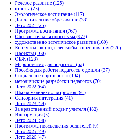
Речевое развитие
(125)
отчеты
(23)
Экологическое воспитание
(117)
Дополнительное образование
(38)
Лето 2021
(25)
Программа воспитания
(767)
Образовательная программа
(977)
художественно-эстетическое развитие
(160)
Конкурсы, акции, флешмобы, соревнования
(220)
Проекты
(160)
ОБЖ
(128)
Мероприятия для педагогов
(62)
Пособия для работы педагогов с детьми
(37)
Социальное партнерство
(194)
методические разработки педагогов
(70)
Лето 2022
(64)
Школа маленьких патриотов
(91)
Сенсорная интеграция
(41)
Лето 2023
(59)
За нравственный подвиг учителя
(462)
Информация
(3)
Лето 2024
(58)
Программа просвещения родителей
(9)
Лето 2025
(49)
Лето 2026
(47)