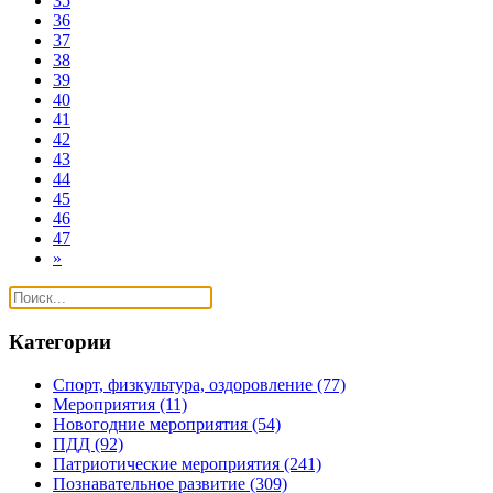
35
36
37
38
39
40
41
42
43
44
45
46
47
»
Категории
Спорт, физкультура, оздоровление
(77)
Мероприятия
(11)
Новогодние мероприятия
(54)
ПДД
(92)
Патриотические мероприятия
(241)
Познавательное развитие
(309)